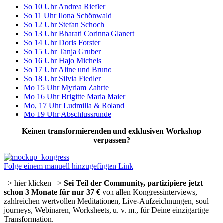
So 10 Uhr Andrea Riefler
So 11 Uhr Ilona Schönwald
So 12 Uhr Stefan Schoch
So 13 Uhr Bharati Corinna Glanert
So 14 Uhr Doris Forster
So 15 Uhr Tanja Gruber
So 16 Uhr Hajo Michels
So 17 Uhr Aline und Bruno
So 18 Uhr Silvia Fiedler
Mo 15 Uhr Myriam Zahrte
Mo 16 Uhr Brigitte Maria Maier
Mo, 17 Uhr Ludmilla & Roland
Mo 19 Uhr Abschlussrunde
Keinen transformierenden und exklusiven Workshop
verpassen?
Folge einem manuell hinzugefügten Link
–> hier klicken –>
Sei Teil der Community, partizipiere jetzt
schon 3 Monate für nur 37 €
von allen Kongressinterviews,
zahlreichen wertvollen Meditationen, Live-Aufzeichnungen, soul
journeys, Webinaren, Worksheets, u. v. m., für Deine einzigartige
Transformation.