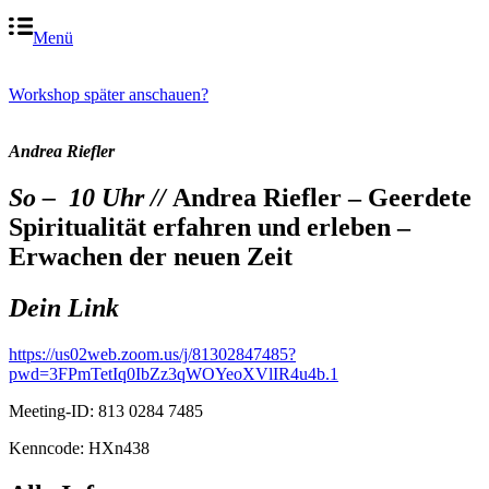
Menü
Workshop später anschauen?
Andrea Riefler
So – 10 Uhr //
Andrea Riefler – Geerdete
Spiritualität erfahren und erleben –
Erwachen der neuen Zeit
Dein Link
https://us02web.zoom.us/j/81302847485?
pwd=3FPmTetIq0IbZz3qWOYeoXVlIR4u4b.1
Meeting-ID: 813 0284 7485
Kenncode: HXn438