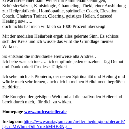
Erwachsenenalter dann weiter mit Familienaufstellungen,
SchüsslerSalzen, Kinisiologie, Channeling, Theki, einer Ausbildung
zur Heilpraktikerin, Homöopathie, spiritueller Coach, Elevation
Coach, Chakren Trainer, Clearing, geistiges Heilen, Starseed
Healing usw…..
doch nichts hat mich wirklich so 1000 Prozent überzeugt.
Mit der medialen Heilarbeit ergab alles gelernte Sinn. Es schloss
sich der Kreis und ich wusste das wird die Grundlage meines
Wirkens.
So entstand die individuelle Heilweise alla Andrea .
Ich liebe was ich tue ….. ich empfinde jeden einzelnen Tag Demut
und Dankbarkeit für diese Tätigkeit.
Ich sehe mich als Pionierin, der neuen Spiritualität und Heilung und
würde mich sehr freuen, auch dich in meinen Heilräumen begrüßen
zu dürfen.
Die Energien der geistigen Welt und all die kraftvollen Heiler sind
bereit durch mich, für dich zu wirken.
Homepage
www.andreariefler.de
Instagram
https://www.instagram.com/riefler_heilung/profilecard/?
igsh=MWhmeDdhYmxhMHB3Ng==