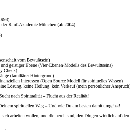
1998)
nd der Rauf-Akademie München (ab 2004)
5)
ssenschaft vom Bewußtsein)
n und geistiger Ebene (Vier-Ebenen-Modells des Bewußtseins)
ty Check)
änge (familiärer Hintergrund)
finanziellen Interessen (Open Source Modell für spirituelles Wissen)
ne Lösung, keine Heilung, kein Verkauf (mein persönlicher Anspruch)
ht nach Spiritualität – Flucht aus der Realität!
Deinem spirituellen Weg – Und wie Du am besten damit umgehst!
n sich arbeiten wollen, und die bereit sind, den Dingen wirklich auf 