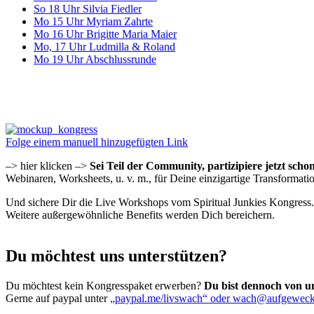
So 18 Uhr Silvia Fiedler
Mo 15 Uhr Myriam Zahrte
Mo 16 Uhr Brigitte Maria Maier
Mo, 17 Uhr Ludmilla & Roland
Mo 19 Uhr Abschlussrunde
Folge einem manuell hinzugefügten Link
–> hier klicken –>
Sei Teil der Community, partizipiere jetzt scho
Webinaren, Worksheets, u. v. m., für Deine einzigartige Transformati
Und sichere Dir die Live Workshops vom Spiritual Junkies Kongress.
Weitere außergewöhnliche Benefits werden Dich bereichern.
Du möchtest uns unterstützen?
Du möchtest kein Kongresspaket erwerben?
Du bist dennoch von u
Gerne auf paypal unter
„paypal.me/livswach“ oder wach@aufgeweck