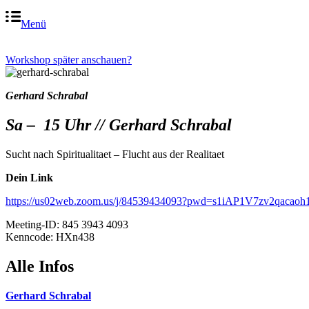
Menü
Workshop später anschauen?
Gerhard Schrabal
Sa – 15 Uhr // Gerhard Schrabal
Sucht nach Spiritualitaet – Flucht aus der Realitaet
Dein Link
https://us02web.zoom.us/j/84539434093?pwd=s1iAP1V7zv2qacao
Meeting-ID: 845 3943 4093
Kenncode: HXn438
Alle Infos
Gerhard Schrabal