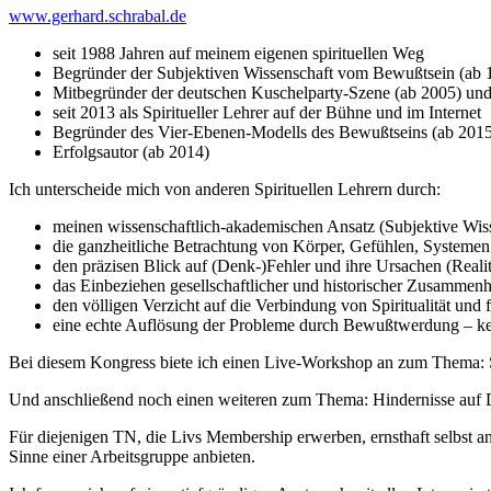
www.gerhard.schrabal.de
seit 1988 Jahren auf meinem eigenen spirituellen Weg
Begründer der Subjektiven Wissenschaft vom Bewußtsein (ab 
Mitbegründer der deutschen Kuschelparty-Szene (ab 2005) u
seit 2013 als Spiritueller Lehrer auf der Bühne und im Internet
Begründer des Vier-Ebenen-Modells des Bewußtseins (ab 201
Erfolgsautor (ab 2014)
Ich unterscheide mich von anderen Spirituellen Lehrern durch:
meinen wissenschaftlich-akademischen Ansatz (Subjektive Wi
die ganzheitliche Betrachtung von Körper, Gefühlen, Systeme
den präzisen Blick auf (Denk-)Fehler und ihre Ursachen (Reali
das Einbeziehen gesellschaftlicher und historischer Zusammenh
den völligen Verzicht auf die Verbindung von Spiritualität und 
eine echte Auflösung der Probleme durch Bewußtwerdung – kei
Bei diesem Kongress biete ich einen Live-Workshop an zum Thema: Suc
Und anschließend noch einen weiteren zum Thema: Hindernisse auf 
Für diejenigen TN, die Livs Membership erwerben, ernsthaft selbst a
Sinne einer Arbeitsgruppe anbieten.