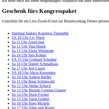
Ich freue mich auf einen tiefgründigen Austausch mit allen Interessier
Geschenk fürs Kongresspaket
Gutschein für ein Live-Zoom-Event zur Beantwortung Deiner persön
Spiritual Junkies Kongress Timetable
SA 10 Uhr Liv Wach
Sa 11 Uhr AuraUmai
Sa 12 Uhr Tina Hinek
Sa 13 Uhr Elena Wienkotte
Sa 14 Uhr Ines Koban
SA 15 Uhr Gerhard Schrabal
Sa 16 Uhr Daniel Schmalhaus
Sa 17 Uhr Jeet Liuzzi
SA 18 Uhr Alicia Kusumitra
So 10 Uhr Andrea Riefler
So 11 Uhr Ilona Schönwald
So 12 Uhr Stefan Schoch
So 13 Uhr Bharati Corinna Glanert
So 14 Uhr Doris Forster
So 15 Uhr Tanja Gruber
So 16 Uhr Hajo Michels
So 17 Uhr Aline und Bruno