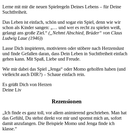
Lerne mit mir die neuen Spielregeln Deines Lebens – für Deine
Suchtfreiheit.
Das Leben ist einfach, schön und sogar ein Spiel, denn wie wir
schon als Kinder sangen: „… und wer es recht zu spielen weiß,
gelangt ans große Ziel.“
(
„Nehmt Abschied, Brüder“ von Claus
Ludwig Laue (1946)
)
Lasse Dich inspirieren, motivieren oder stöbere nach Herzenslust
und finde Gefallen daran, dass Dein Leben in Suchtfreiheit einfach
gehen kann. Mit Spaß, Liebe und Freude.
Wie mir dabei das Spiel „Jenga“ oder Momo geholfen haben (und
vielleicht auch DIR?) – Schaue einfach rein.
Es grüßt Dich von Herzen
Deine Liv
Rezensionen
„Ich finde es ganz toll, vor allem animierend geschrieben. Man hat
das Gefühl, Du stehst direkt vor mir und spornst mich an, sofort
damit anzufangen. Die Beispiele Momo und Jenga finde ich
klasse.“