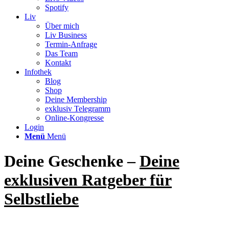
Spotify
Liv
Über mich
Liv Business
Termin-Anfrage
Das Team
Kontakt
Infothek
Blog
Shop
Deine Membership
exklusiv Telegramm
Online-Kongresse
Login
Menü
Menü
Deine Geschenke –
Deine
exklusiven Ratgeber für
Selbstliebe