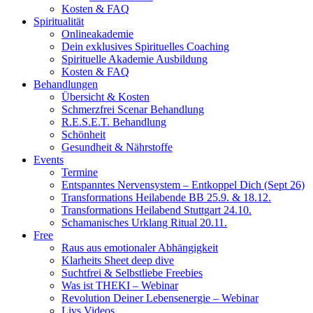
Kosten & FAQ
Spiritualität
Onlineakademie
Dein exklusives Spirituelles Coaching
Spirituelle Akademie Ausbildung
Kosten & FAQ
Behandlungen
Übersicht & Kosten
Schmerzfrei Scenar Behandlung
R.E.S.E.T. Behandlung
Schönheit
Gesundheit & Nährstoffe
Events
Termine
Entspanntes Nervensystem – Entkoppel Dich (Sept 26)
Transformations Heilabende BB 25.9. & 18.12.
Transformations Heilabend Stuttgart 24.10.
Schamanisches Urklang Ritual 20.11.
Free
Raus aus emotionaler Abhängigkeit
Klarheits Sheet deep dive
Suchtfrei & Selbstliebe Freebies
Was ist THEKI – Webinar
Revolution Deiner Lebensenergie – Webinar
Livs Videos