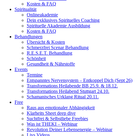
Kosten & FAQ
Spiritualität
Onlineakademie
Dein exklusives Spirituelles Coaching
Spirituelle Akademie Ausbildung
Kosten & FAQ
Behandlungen
Übersicht & Kosten
Schmerzfrei Scenar Behandlung
R.E.S.E.T. Behandlung
Schönheit
Gesundheit & Nährstoffe
Events
Termine
Entspanntes Nervensystem – Entkoppel Dich (Sept 26)
Transformations Heilabende BB 25.9. & 18.12.
Transformations Heilabend Stuttgart 24.10.
Schamanisches Urklang Ritual 20.11.
Free
Raus aus emotionaler Abhängigkeit
Klarheits Sheet deep dive
Suchtfrei & Selbstliebe Freebies
Was ist THEKI – Webinar
Revolution Deiner Lebensenergie – Webinar
Livs Videos