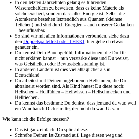
In den letzten Jahrzehnten gelang es führenden
Wissenschaftlern zu beweisen, dass es keine Materie als
solche existiert, sondern dass alles Energie ist. Selbst die
Atomkerne bestehen letztendlich aus Quanten (kleinste
Teilchen) und sind durch Energien – auch unserer Gedanken
– beeinflussbar.
So sind wir mit allen Informationen verbunden, siehe dazu
den
Doppelspalteffekt oder THEKI
, hier gehe ch etwas
genauer ein.
Du kennst Dein Bauchgefühl, Informationen, die Du Dir
nicht erklären kannst – nun verstärke diese und Du weisst,
was Geistheilen oder Bewusstseinstraining ist.
In anderen Ländern ist dies viel alltäglicher als in
Deutschland.
Du arbeitest mit Deinen angeborenen Hellsinnen, die Dir
abtraineirt worden sind. Als Kind hattest Du diese noch:
Hellsehen – Hellfühlen – Hellwissen – Hellschmecken und
Hellriechen.
Du kennst das bestimmt: Du denkst, dass jemand da war, weil
ein Windhauch Dich streifte, der nicht da war. U. v. m.
Wie kann ich die Erfolge messen?
Das ist ganz einfach: Du spürst diese.
Schreibe Deinen Ist-Zustand auf. Lege diesen weg und