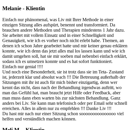
Melanie - Klientin
Einfach nur phänomenal, was Liv mit Ihrer Methode in einer
einzigen Sitzung alles aufspürt, benennt und transformiert. Da
brauchen andere Methoden und Therapien mindestens 1 Jahr dazu.
Sie arbeitet mit vollem Einsatz und in einer Schnelligkeit und
Genauigkeit, wie ich es vorher noch nicht erlebt habe. Themen, an
denen ich schon Jahre gearbeitet hatte und mir keiner genau erklären
konnte, wie ich denn das jetzt alles mal los lassen kann und wie ich
damit umgehen soll, hat sie mir soeben mal nebenbei einfach erklärt,
sodass ich es umsetzen konnte und es hat sofort funktioniert.
Einfach nur genial !!!!
Und noch eine Besonderheit, sie ist trotz dass sie im Teta- Zustand
ist, jederzeit klar und absolut wach !!! Die Betreuung außerhalb der
Sitzungen mit ihr ist auch für mich bisher einzigartig, denn wer
kennt das nicht, dass nach der Behandlung irgendwas auftritt, wo
man das Gefühl hat, man braucht jetzt Hilfe oder Feedback, aber
man muss dann eben warten bis zur nächsten Behandlung. Ganz
anders bei Liv. Sie kann man telefonisch oder per Email sehr schnell
erreichen. Alles in allem nur zu empfehlen !!! Danke Liv !!!
Du hast mir nach nur einer Sitzung schon sooooooooooooooo viel
helfen und verständlich machen können.
Meli M. - Klientin