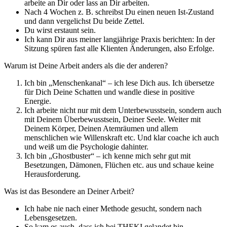
arbeite an Dir oder lass an Dir arbeiten.
Nach 4 Wochen z. B. schreibst Du einen neuen Ist-Zustand
und dann vergelichst Du beide Zettel.
Du wirst erstaunt sein.
Ich kann Dir aus meiner langjährige Praxis berichten: In der
Sitzung spüren fast alle Klienten Änderungen, also Erfolge.
Warum ist Deine Arbeit anders als die der anderen?
Ich bin „Menschenkanal“ – ich lese Dich aus. Ich übersetze
für Dich Deine Schatten und wandle diese in positive
Energie.
Ich arbeite nicht nur mit dem Unterbewusstsein, sondern auch
mit Deinem Überbewusstsein, Deiner Seele. Weiter mit
Deinem Körper, Deinen Atemräumen und allem
menschlichen wie Willenskraft etc. Und klar coache ich auch
und weiß um die Psychologie dahinter.
Ich bin „Ghostbuster“ – ich kenne mich sehr gut mit
Besetzungen, Dämonen, Flüchen etc. aus und schaue keine
Herausforderung.
Was ist das Besondere an Deiner Arbeit?
Ich habe nie nach einer Methode gesucht, sondern nach
Lebensgesetzen.
So kam es auch, dass ich bei THEKI gelandet bin.