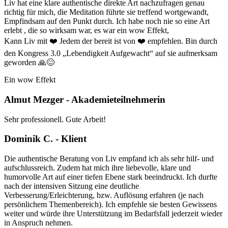
Liv hat eine klare authentische direkte Art nachzufragen genau
richtig für mich, die Meditation führte sie treffend wortgewandt,
Empfindsam auf den Punkt durch. Ich habe noch nie so eine Art
erlebt , die so wirksam war, es war ein wow Effekt,
Kann Liv mit ❤️ Jedem der bereit ist von ❤️ empfehlen. Bin durch
den Kongress 3.0 „Lebendigkeit Aufgewacht“ auf sie aufmerksam
geworden 🙏😊
Ein wow Effekt
Almut Mezger - Akademieteilnehmerin
Sehr professionell. Gute Arbeit!
Dominik C. - Klient
Die authentische Beratung von Liv empfand ich als sehr hilf- und
aufschlussreich. Zudem hat mich ihre liebevolle, klare und
humorvolle Art auf einer tiefen Ebene stark beeindruckt. Ich durfte
nach der intensiven Sitzung eine deutliche
Verbesserung/Erleichterung, bzw. Auflösung erfahren (je nach
persönlichem Themenbereich). Ich empfehle sie besten Gewissens
weiter und würde ihre Unterstützung im Bedarfsfall jederzeit wieder
in Anspruch nehmen.