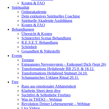
Kosten & FAQ
Spiritualität
Onlineakademie
Dein exklusives Spirituelles Coaching
Spirituelle Akademie Ausbildung
Kosten & FAQ
Behandlungen
Übersicht & Kosten
Schmerzfrei Scenar Behandlung
R.E.S.E.T. Behandlung
Schönheit
Gesundheit & Nährstoffe
Events
Termine
Entspanntes Nervensystem – Entkoppel Dich (Sept 26)
Transformations Heilabende BB 25.9. & 18.12.
Transformations Heilabend Stuttgart 24.10.
Schamanisches Urklang Ritual 20.11.
Free
Raus aus emotionaler Abhängigkeit
Klarheits Sheet deep dive
Suchtfrei & Selbstliebe Freebies
Was ist THEKI – Webinar
Revolution Deiner Lebensenergie – Webinar
Livs Videos