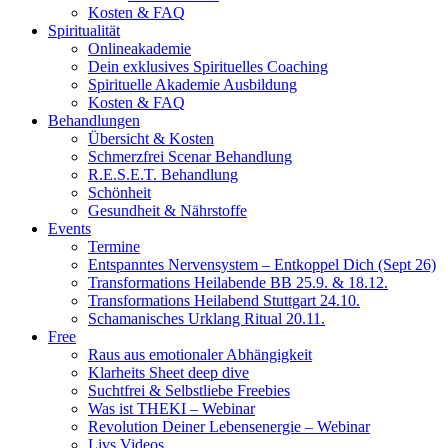
Kosten & FAQ
Spiritualität
Onlineakademie
Dein exklusives Spirituelles Coaching
Spirituelle Akademie Ausbildung
Kosten & FAQ
Behandlungen
Übersicht & Kosten
Schmerzfrei Scenar Behandlung
R.E.S.E.T. Behandlung
Schönheit
Gesundheit & Nährstoffe
Events
Termine
Entspanntes Nervensystem – Entkoppel Dich (Sept 26)
Transformations Heilabende BB 25.9. & 18.12.
Transformations Heilabend Stuttgart 24.10.
Schamanisches Urklang Ritual 20.11.
Free
Raus aus emotionaler Abhängigkeit
Klarheits Sheet deep dive
Suchtfrei & Selbstliebe Freebies
Was ist THEKI – Webinar
Revolution Deiner Lebensenergie – Webinar
Livs Videos