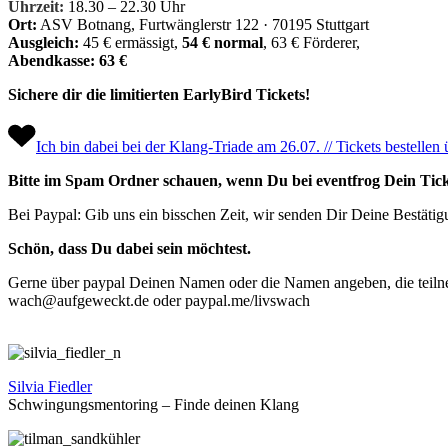
Uhrzeit:
18.30 – 22.30 Uhr
Ort:
ASV Botnang,
Furtwänglerstr 122 · 70195 Stuttgart
Ausgleich:
45 € ermässigt,
54 € normal
, 63 € Förderer,
Abendkasse: 63 €
Sichere dir die limitierten EarlyBird Tickets!
Ich bin dabei bei der Klang-Triade am 26.07. // Tickets bestellen
Bitte im Spam Ordner schauen, wenn Du bei eventfrog Dein Ticket
Bei Paypal: Gib uns ein bisschen Zeit, wir senden Dir Deine Bestäti
Schön, dass Du dabei sein möchtest.
Gerne über paypal Deinen Namen oder die Namen angeben, die teil
wach@aufgeweckt.de oder paypal.me/livswach
Silvia Fiedler
Schwingungsmentoring – Finde deinen Klang