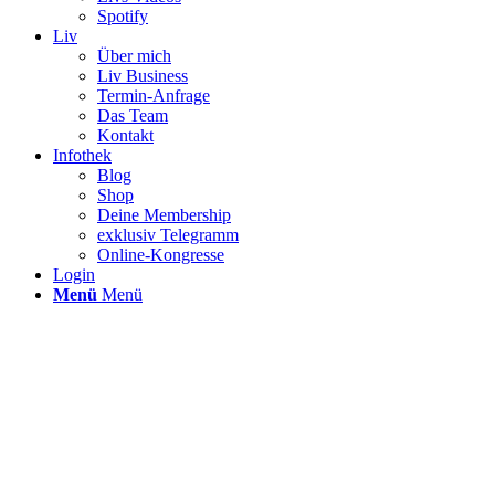
Spotify
Liv
Über mich
Liv Business
Termin-Anfrage
Das Team
Kontakt
Infothek
Blog
Shop
Deine Membership
exklusiv Telegramm
Online-Kongresse
Login
Menü
Menü