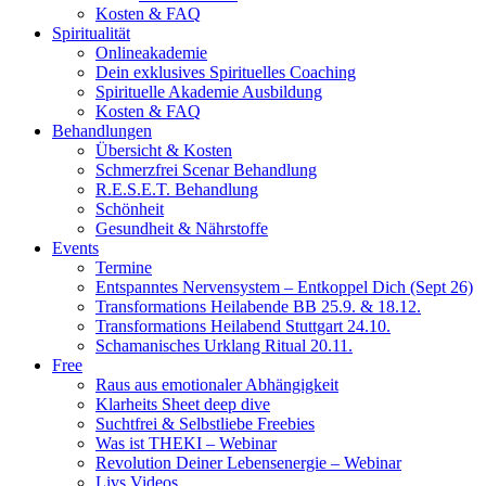
Kosten & FAQ
Spiritualität
Onlineakademie
Dein exklusives Spirituelles Coaching
Spirituelle Akademie Ausbildung
Kosten & FAQ
Behandlungen
Übersicht & Kosten
Schmerzfrei Scenar Behandlung
R.E.S.E.T. Behandlung
Schönheit
Gesundheit & Nährstoffe
Events
Termine
Entspanntes Nervensystem – Entkoppel Dich (Sept 26)
Transformations Heilabende BB 25.9. & 18.12.
Transformations Heilabend Stuttgart 24.10.
Schamanisches Urklang Ritual 20.11.
Free
Raus aus emotionaler Abhängigkeit
Klarheits Sheet deep dive
Suchtfrei & Selbstliebe Freebies
Was ist THEKI – Webinar
Revolution Deiner Lebensenergie – Webinar
Livs Videos