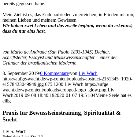
bereits gegessen habe.
Mein Ziel ist es, das Ende zufrieden zu erreichen, in Frieden mit mir,
meinen Lieben und meinem Gewissen.
Wir haben zwei Leben und das zweite beginnt, wenn du erkennst,
dass du nur eins hast.
von Mario de Andrade (San Paolo 1893-1945) Dichter,
Schriftsteller, Essayist und Musikwissenschaftler – einer der
Gründer der brasilianischen Moderne
8. September 2019
/
0 Kommentare
/
von
Liv Wach
https://aufge-wacht.de/wp-content/uploads/abstract-2151345_1920-
e1578423049949.jpg
675
1200
Liv Wach
https://aufge-
wacht.de/wp-content/uploads/cropped-logo_glow.png
Liv
Wach
2019-09-08 18:40:19
2020-01-07 19:51:04
Meine Seele hat es
eilig
Praxis für Bewusstseinstraining, Spiritualität &
Sucht
Liv S. Wach
Friedrich-List-Str. 18