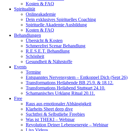
Kosten & FAQ
Spiritualität
Onlineakademie
Dein exklusives Spirituelles Coaching
Spirituelle Akademie Ausbildung
Kosten & FAQ
Behandlungen
Übersicht & Kosten
Schmerzfrei Scenar Behandlung
R.E.S.E.T. Behandlung
Schönheit
Gesundheit & Nährstoffe
Events
Termine
Entspanntes Nervensystem – Entkoppel Dich (Sept 26)
Transformations Heilabende BB 25.9. & 18.12.
Transformations Heilabend Stuttgart 24.10.
Schamanisches Urklang Ritual 20.11.
Free
Raus aus emotionaler Abhängigkeit
Klarheits Sheet deep dive
Suchtfrei & Selbstliebe Freebies
Was ist THEKI – Webinar
Revolution Deiner Lebensenergie – Webinar
Livs Videos