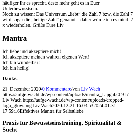
häufiger Ihr es sprecht, desto mehr geht es in Euer
Unterbewusstsein.
Noch zu wissen: Das Universum „liebt“ die Zahl 7 bzw. die Zahl 7
wird sogar die „heilige Zahl“ genannt – daher würde ich es mind. 7
x wiederholen. Grüße Eure Liv
Mantra
Ich liebe und akzeptiere mich!
Ich akzeptiere meinen wahren eigenen Wert!
Ich bin wunderbar!
Ich bin heilig!
Danke.
21. Dezember 2020
/
0 Kommentare
/
von
Liv Wach
https://aufge-wacht.de/wp-content/uploads/mantra_1.jpg
420
917
Liv Wach
https://aufge-wacht.de/wp-content/uploads/cropped-
logo_glow.png
Liv Wach
2020-12-21 16:03:53
2024-01-31
17:59:16
Effektives Mantra für Selbstliebe
Praxis für Bewusstseinstraining, Spiritualität &
Sucht