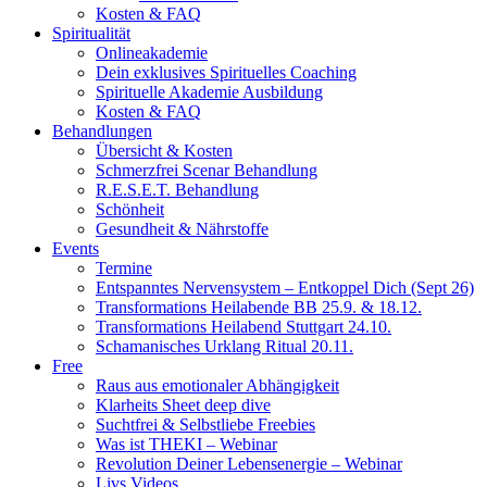
Kosten & FAQ
Spiritualität
Onlineakademie
Dein exklusives Spirituelles Coaching
Spirituelle Akademie Ausbildung
Kosten & FAQ
Behandlungen
Übersicht & Kosten
Schmerzfrei Scenar Behandlung
R.E.S.E.T. Behandlung
Schönheit
Gesundheit & Nährstoffe
Events
Termine
Entspanntes Nervensystem – Entkoppel Dich (Sept 26)
Transformations Heilabende BB 25.9. & 18.12.
Transformations Heilabend Stuttgart 24.10.
Schamanisches Urklang Ritual 20.11.
Free
Raus aus emotionaler Abhängigkeit
Klarheits Sheet deep dive
Suchtfrei & Selbstliebe Freebies
Was ist THEKI – Webinar
Revolution Deiner Lebensenergie – Webinar
Livs Videos