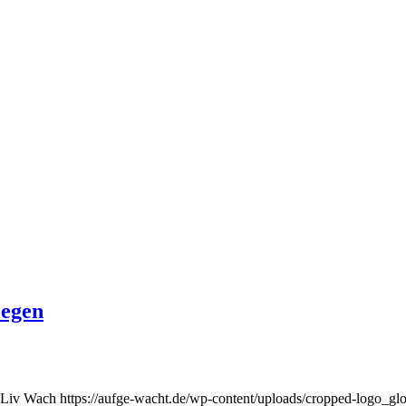
legen
Liv Wach
https://aufge-wacht.de/wp-content/uploads/cropped-logo_gl