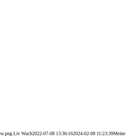
ow.png
Liv Wach
2022-07-08 13:36:16
2024-02-08 11:23:39
Meine