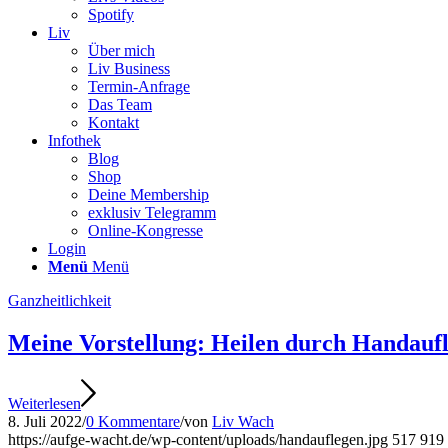
Spotify
Liv
Über mich
Liv Business
Termin-Anfrage
Das Team
Kontakt
Infothek
Blog
Shop
Deine Membership
exklusiv Telegramm
Online-Kongresse
Login
Menü
Menü
Ganzheitlichkeit
Meine Vorstellung: Heilen durch Handauf
Weiterlesen
8. Juli 2022
/
0 Kommentare
/
von
Liv Wach
https://aufge-wacht.de/wp-content/uploads/handauflegen.jpg
517
919