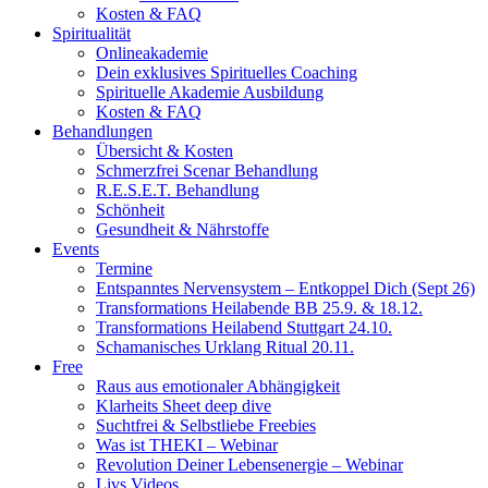
Kosten & FAQ
Spiritualität
Onlineakademie
Dein exklusives Spirituelles Coaching
Spirituelle Akademie Ausbildung
Kosten & FAQ
Behandlungen
Übersicht & Kosten
Schmerzfrei Scenar Behandlung
R.E.S.E.T. Behandlung
Schönheit
Gesundheit & Nährstoffe
Events
Termine
Entspanntes Nervensystem – Entkoppel Dich (Sept 26)
Transformations Heilabende BB 25.9. & 18.12.
Transformations Heilabend Stuttgart 24.10.
Schamanisches Urklang Ritual 20.11.
Free
Raus aus emotionaler Abhängigkeit
Klarheits Sheet deep dive
Suchtfrei & Selbstliebe Freebies
Was ist THEKI – Webinar
Revolution Deiner Lebensenergie – Webinar
Livs Videos