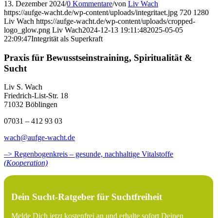
13. Dezember 2024
/
0 Kommentare
/
von
Liv Wach
https://aufge-wacht.de/wp-content/uploads/integritaet.jpg
720
1280
Liv Wach
https://aufge-wacht.de/wp-content/uploads/cropped-
logo_glow.png
Liv Wach
2024-12-13 19:11:48
2025-05-05
22:09:47
Integrität als Superkraft
Praxis für Bewusstseinstraining, Spiritualität &
Sucht
Liv S. Wach
Friedrich-List-Str. 18
71032 Böblingen
07031 – 412 93 03
wach@aufge-wacht.de
–> Regenbogenkreis – gesunde, nachhaltige Vitalstoffe
(Kooperation)
Dein Sucht-Ratgeber für Suchtfreiheit
Melde Dich jetzt kostenfrei an und erhalte sofort Deinen