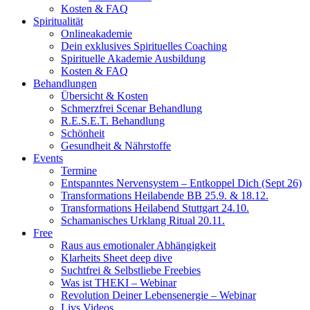
Kosten & FAQ
Spiritualität
Onlineakademie
Dein exklusives Spirituelles Coaching
Spirituelle Akademie Ausbildung
Kosten & FAQ
Behandlungen
Übersicht & Kosten
Schmerzfrei Scenar Behandlung
R.E.S.E.T. Behandlung
Schönheit
Gesundheit & Nährstoffe
Events
Termine
Entspanntes Nervensystem – Entkoppel Dich (Sept 26)
Transformations Heilabende BB 25.9. & 18.12.
Transformations Heilabend Stuttgart 24.10.
Schamanisches Urklang Ritual 20.11.
Free
Raus aus emotionaler Abhängigkeit
Klarheits Sheet deep dive
Suchtfrei & Selbstliebe Freebies
Was ist THEKI – Webinar
Revolution Deiner Lebensenergie – Webinar
Livs Videos