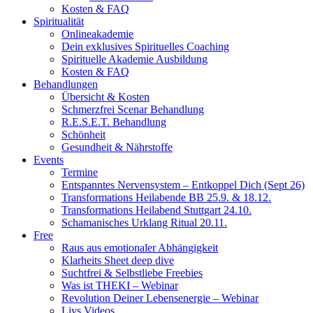
Kosten & FAQ
Spiritualität
Onlineakademie
Dein exklusives Spirituelles Coaching
Spirituelle Akademie Ausbildung
Kosten & FAQ
Behandlungen
Übersicht & Kosten
Schmerzfrei Scenar Behandlung
R.E.S.E.T. Behandlung
Schönheit
Gesundheit & Nährstoffe
Events
Termine
Entspanntes Nervensystem – Entkoppel Dich (Sept 26)
Transformations Heilabende BB 25.9. & 18.12.
Transformations Heilabend Stuttgart 24.10.
Schamanisches Urklang Ritual 20.11.
Free
Raus aus emotionaler Abhängigkeit
Klarheits Sheet deep dive
Suchtfrei & Selbstliebe Freebies
Was ist THEKI – Webinar
Revolution Deiner Lebensenergie – Webinar
Livs Videos