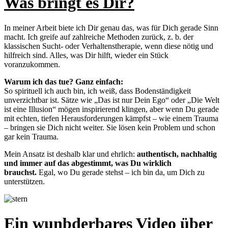
Was bringt es Dir?
In meiner Arbeit biete ich Dir genau das, was für Dich gerade Sinn
macht. Ich greife auf zahlreiche Methoden zurück, z. b. der
klassischen Sucht- oder Verhaltenstherapie, wenn diese nötig und
hilfreich sind. Alles, was Dir hilft, wieder ein Stück
voranzukommen.
Warum ich das tue? Ganz einfach:
So spirituell ich auch bin, ich weiß, dass Bodenständigkeit
unverzichtbar ist. Sätze wie „Das ist nur Dein Ego“ oder „Die Welt
ist eine Illusion“ mögen inspirierend klingen, aber wenn Du gerade
mit echten, tiefen Herausforderungen kämpfst – wie einem Trauma
– bringen sie Dich nicht weiter. Sie lösen kein Problem und schon
gar kein Trauma.
Mein Ansatz ist deshalb klar und ehrlich:
authentisch, nachhaltig
und immer auf das abgestimmt, was Du wirklich
brauchst.
Egal, wo Du gerade stehst – ich bin da, um Dich zu
unterstützen.
Ein wunbderbares Video über