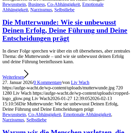
Bewusstsein
,
Business
,
Co-Abhängigkeit
,
Emotionale
Abhängigkeit
,
Narzissmus
,
Selbstliebe
Die Mutterwunde: Wie sie unbewusst
Deinen Erfolg, Deine Führung und Deine
Entscheidungen prägt
In dieser Folge sprechen wir über ein oft übersehenes, aber zentrales
Thema: die Mutterwunde – und wie sie unbewusst deinen Erfolg
und deine Führung beeinflussen kann.
Weiterlesen
27. Januar 2026
/
0 Kommentare
/
von
Liv Wach
https://aufge-wacht.de/wp-content/uploads/mutterwunde.jpg
720
1280
Liv Wach
https://aufge-wacht.de/wp-content/uploads/cropped-
logo_glow.png
Liv Wach
2026-01-27 12:39:05
2026-02-13
15:10:56
Die Mutterwunde: Wie sie unbewusst Deinen Erfolg,
Deine Führung und Deine Entscheidungen prägt
Bewusstsein
,
Co-Abhängigkeit
,
Emotionale Abhängigkeit
,
Narzissmus
,
Selbstliebe
Warum wir die Menschen verletzen, die