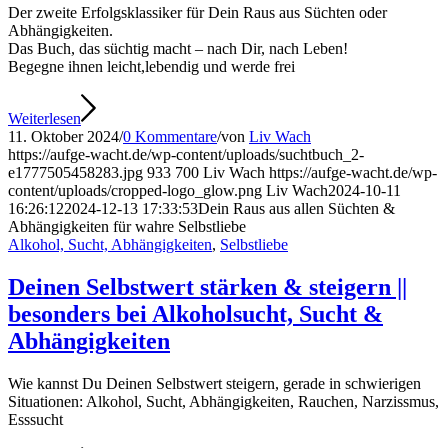
Der zweite Erfolgsklassiker für Dein Raus aus Süchten oder
Abhängigkeiten.
Das Buch, das süchtig macht – nach Dir, nach Leben!
Begegne ihnen leicht,lebendig und werde frei
Weiterlesen
11. Oktober 2024
/
0 Kommentare
/
von
Liv Wach
https://aufge-wacht.de/wp-content/uploads/suchtbuch_2-
e1777505458283.jpg
933
700
Liv Wach
https://aufge-wacht.de/wp-
content/uploads/cropped-logo_glow.png
Liv Wach
2024-10-11
16:26:12
2024-12-13 17:33:53
Dein Raus aus allen Süchten &
Abhängigkeiten für wahre Selbstliebe
Alkohol, Sucht, Abhängigkeiten
,
Selbstliebe
Deinen Selbstwert stärken & steigern ||
besonders bei Alkoholsucht, Sucht &
Abhängigkeiten
Wie kannst Du Deinen Selbstwert steigern, gerade in schwierigen
Situationen: Alkohol, Sucht, Abhängigkeiten, Rauchen, Narzissmus,
Esssucht