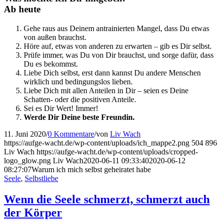
Ab heute
Gehe raus aus Deinem antrainierten Mangel, dass Du etwas
von außen brauchst.
Höre auf, etwas von anderen zu erwarten – gib es Dir selbst.
Prüfe immer, was Du von Dir brauchst, und sorge dafür, dass
Du es bekommst.
Liebe Dich selbst, erst dann kannst Du andere Menschen
wirklich und bedingungslos lieben.
Liebe Dich mit allen Anteilen in Dir – seien es Deine
Schatten- oder die positiven Anteile.
Sei es Dir Wert! Immer!
Werde Dir Deine beste Freundin.
11. Juni 2020
/
0 Kommentare
/
von
Liv Wach
https://aufge-wacht.de/wp-content/uploads/ich_mappe2.png
504
896
Liv Wach
https://aufge-wacht.de/wp-content/uploads/cropped-
logo_glow.png
Liv Wach
2020-06-11 09:33:40
2020-06-12
08:27:07
Warum ich mich selbst geheiratet habe
Seele
,
Selbstliebe
Wenn die Seele schmerzt, schmerzt auch
der Körper