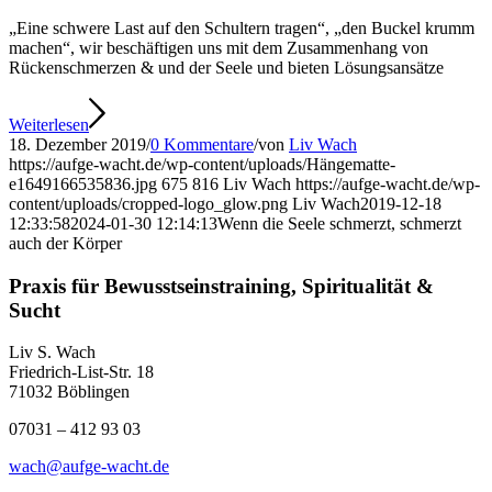
„Eine schwere Last auf den Schultern tragen“, „den Buckel krumm
machen“, wir beschäftigen uns mit dem Zusammenhang von
Rückenschmerzen & und der Seele und bieten Lösungsansätze
Weiterlesen
18. Dezember 2019
/
0 Kommentare
/
von
Liv Wach
https://aufge-wacht.de/wp-content/uploads/Hängematte-
e1649166535836.jpg
675
816
Liv Wach
https://aufge-wacht.de/wp-
content/uploads/cropped-logo_glow.png
Liv Wach
2019-12-18
12:33:58
2024-01-30 12:14:13
Wenn die Seele schmerzt, schmerzt
auch der Körper
Praxis für Bewusstseinstraining, Spiritualität &
Sucht
Liv S. Wach
Friedrich-List-Str. 18
71032 Böblingen
07031 – 412 93 03
wach@aufge-wacht.de