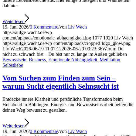
unsere Lebensbereiche aus. Hier einige Strategien und Wahrheiten
dahinter
Weiterlesen
19. Juni 2026
/
0 Kommentare
/
von
Liv Wach
https://aufge-wacht.de/wp-
content/uploads/emotionale_abhaengigkeit.jpg
1077
1920
Liv Wach
https://aufge-wacht.de/wp-content/uploads/cropped-logo_glow.png
Liv Wach
2026-06-19 11:07:12
2026-06-29 09:23:36
Warum Du
nicht zu schwach bist – Du bist nur zu lange im Außen geblieben
Bewusstsein
,
Business
,
Emotionale Abhängigkeit
,
Meditation
,
Selbstliebe
Vom Suchen zum Finden zum Sein –
warum Sucht eigentlich Sehnsucht ist
Entdecke innere Klarheit und persönliche Transformation beim
Heilabend in Böblingen. Energie- und Bewusstseinsarbeit helfen dir,
deinen Weg bewusst zu gestalten.
Weiterlesen
19. Juni 2026
/
0 Kommentare
/
von
Liv Wach