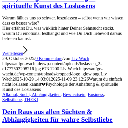
spirituelle Kunst des Loslassens
Warum fällt es uns so schwer, loszulassen – selbst wenn wir wissen,
dass es besser wäre?
Hier erfährst Du, was wirklich hinter Deiner Sehnsucht steckt,
warum Du emotional festhängst und wie Du Dich liebevoll daraus
befreien kannst.
Weiterlesen
29. Oktober 2025
/
0 Kommentare
/
von
Liv Wach
https://aufge-wacht.de/wp-content/uploads/loslassen_2-
e1777502298216.jpg
673
1200
Liv Wach
https://aufge-
wacht.de/wp-content/uploads/cropped-logo_glow.png
Liv
Wach
2025-10-29 14:03:01
2025-11-09 23:12:26
Warum du einfach
nicht loslassen kannst💔Psychologie der Anhaftung & spirituelle
Kunst des Loslassens
Alkohol, Sucht, Abhängigkeiten
,
Bewusstsein
,
Business
,
Selbstliebe
,
THEKI
Dein Raus aus allen Süchten &
Abhängigkeiten für wahre Selbstliebe