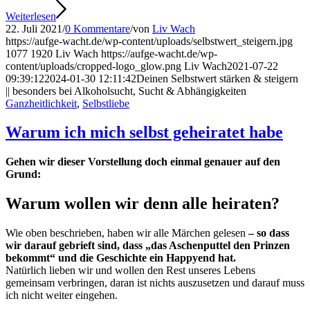
Weiterlesen
22. Juli 2021
/
0 Kommentare
/
von
Liv Wach
https://aufge-wacht.de/wp-content/uploads/selbstwert_steigern.jpg
1077
1920
Liv Wach
https://aufge-wacht.de/wp-
content/uploads/cropped-logo_glow.png
Liv Wach
2021-07-22
09:39:12
2024-01-30 12:11:42
Deinen Selbstwert stärken & steigern
|| besonders bei Alkoholsucht, Sucht & Abhängigkeiten
Ganzheitlichkeit
,
Selbstliebe
Warum ich mich selbst geheiratet habe
Gehen wir dieser Vorstellung doch einmal genauer auf den
Grund:
Warum wollen wir denn alle heiraten?
Wie oben beschrieben, haben wir alle Märchen gelesen
– so dass
wir darauf gebrieft sind, dass „das Aschenputtel den Prinzen
bekommt“ und die Geschichte ein Happyend hat.
Natürlich lieben wir und wollen den Rest unseres Lebens
gemeinsam verbringen, daran ist nichts auszusetzen und darauf muss
ich nicht weiter eingehen.