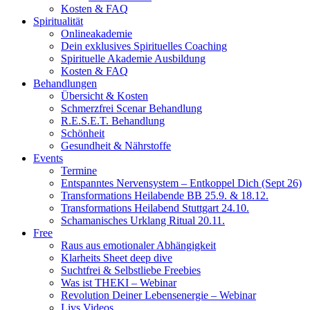
Kosten & FAQ
Spiritualität
Onlineakademie
Dein exklusives Spirituelles Coaching
Spirituelle Akademie Ausbildung
Kosten & FAQ
Behandlungen
Übersicht & Kosten
Schmerzfrei Scenar Behandlung
R.E.S.E.T. Behandlung
Schönheit
Gesundheit & Nährstoffe
Events
Termine
Entspanntes Nervensystem – Entkoppel Dich (Sept 26)
Transformations Heilabende BB 25.9. & 18.12.
Transformations Heilabend Stuttgart 24.10.
Schamanisches Urklang Ritual 20.11.
Free
Raus aus emotionaler Abhängigkeit
Klarheits Sheet deep dive
Suchtfrei & Selbstliebe Freebies
Was ist THEKI – Webinar
Revolution Deiner Lebensenergie – Webinar
Livs Videos