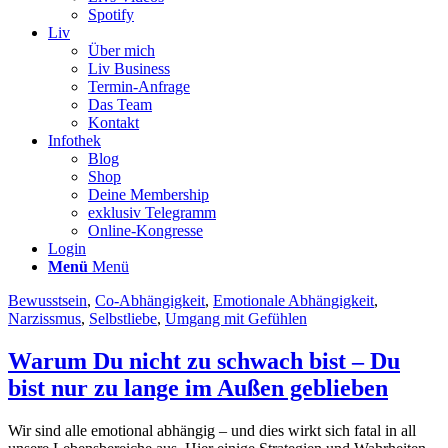
Spotify
Liv
Über mich
Liv Business
Termin-Anfrage
Das Team
Kontakt
Infothek
Blog
Shop
Deine Membership
exklusiv Telegramm
Online-Kongresse
Login
Menü
Menü
Bewusstsein
,
Co-Abhängigkeit
,
Emotionale Abhängigkeit
,
Narzissmus
,
Selbstliebe
,
Umgang mit Gefühlen
Warum Du nicht zu schwach bist – Du
bist nur zu lange im Außen geblieben
Wir sind alle emotional abhängig – und dies wirkt sich fatal in all