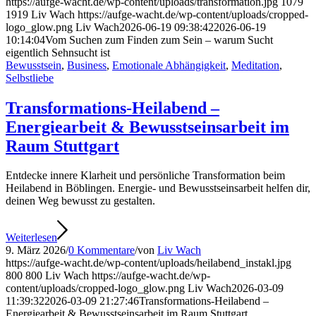
https://aufge-wacht.de/wp-content/uploads/transformation.jpg
1079
1919
Liv Wach
https://aufge-wacht.de/wp-content/uploads/cropped-
logo_glow.png
Liv Wach
2026-06-19 09:38:42
2026-06-19
10:14:04
Vom Suchen zum Finden zum Sein – warum Sucht
eigentlich Sehnsucht ist
Bewusstsein
,
Business
,
Emotionale Abhängigkeit
,
Meditation
,
Selbstliebe
Transformations-Heilabend –
Energiearbeit & Bewusstseinsarbeit im
Raum Stuttgart
Entdecke innere Klarheit und persönliche Transformation beim
Heilabend in Böblingen. Energie- und Bewusstseinsarbeit helfen dir,
deinen Weg bewusst zu gestalten.
Weiterlesen
9. März 2026
/
0 Kommentare
/
von
Liv Wach
https://aufge-wacht.de/wp-content/uploads/heilabend_instakl.jpg
800
800
Liv Wach
https://aufge-wacht.de/wp-
content/uploads/cropped-logo_glow.png
Liv Wach
2026-03-09
11:39:32
2026-03-09 21:27:46
Transformations-Heilabend –
Energiearbeit & Bewusstseinsarbeit im Raum Stuttgart