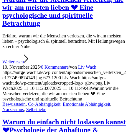
wir am meisten lieben 💔 Eine
psychologische und spirituelle
Betrachtung
Erfahre, warum wir die Menschen verletzen, die wir am meisten
lieben – psychologisch & spirituell betrachtet. Mit Heilungswegen
zu echter Nähe.
Weiterlesen
10. November 2025
/
0 Kommentare
/
von
Liv Wach
https://aufge-wacht.de/wp-content/uploads/menschen_verletzten_2-
e1777499874149.jpg
673
1200
Liv Wach
https://aufge-
wacht.de/wp-content/uploads/cropped-logo_glow.png
Liv
Wach
2025-11-10 11:23:07
2025-11-10 11:49:48
Warum wir die
Menschen verletzen, die wir am meisten lieben 💔 Eine
psychologische und spirituelle Betrachtung
Bewusstsein
,
Co-Abhängigkeit
,
Emotionale Abhängigkeit
,
Narzissmus
,
Selbstliebe
Warum du einfach nicht loslassen kannst
💔Psychologie der Anhaftung &