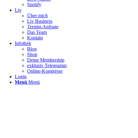
Spotify
Liv
Über mich
Liv Business
Termin-Anfrage
Das Team
Kontakt
Infothek
Blog
Shop
Deine Membership
exklusiv Telegramm
Online-Kongresse
Login
Menü
Menü