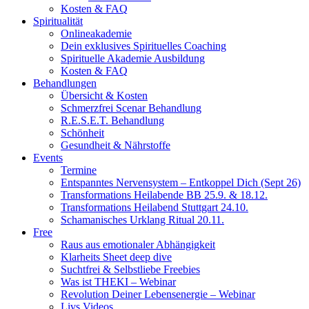
Kosten & FAQ
Spiritualität
Onlineakademie
Dein exklusives Spirituelles Coaching
Spirituelle Akademie Ausbildung
Kosten & FAQ
Behandlungen
Übersicht & Kosten
Schmerzfrei Scenar Behandlung
R.E.S.E.T. Behandlung
Schönheit
Gesundheit & Nährstoffe
Events
Termine
Entspanntes Nervensystem – Entkoppel Dich (Sept 26)
Transformations Heilabende BB 25.9. & 18.12.
Transformations Heilabend Stuttgart 24.10.
Schamanisches Urklang Ritual 20.11.
Free
Raus aus emotionaler Abhängigkeit
Klarheits Sheet deep dive
Suchtfrei & Selbstliebe Freebies
Was ist THEKI – Webinar
Revolution Deiner Lebensenergie – Webinar
Livs Videos