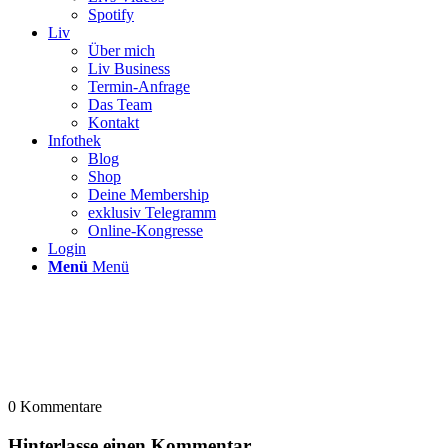
Spotify
Liv
Über mich
Liv Business
Termin-Anfrage
Das Team
Kontakt
Infothek
Blog
Shop
Deine Membership
exklusiv Telegramm
Online-Kongresse
Login
Menü
Menü
0
Kommentare
Hinterlasse einen Kommentar