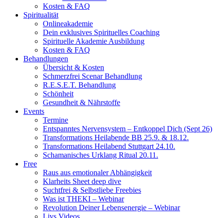
Kosten & FAQ
Spiritualität
Onlineakademie
Dein exklusives Spirituelles Coaching
Spirituelle Akademie Ausbildung
Kosten & FAQ
Behandlungen
Übersicht & Kosten
Schmerzfrei Scenar Behandlung
R.E.S.E.T. Behandlung
Schönheit
Gesundheit & Nährstoffe
Events
Termine
Entspanntes Nervensystem – Entkoppel Dich (Sept 26)
Transformations Heilabende BB 25.9. & 18.12.
Transformations Heilabend Stuttgart 24.10.
Schamanisches Urklang Ritual 20.11.
Free
Raus aus emotionaler Abhängigkeit
Klarheits Sheet deep dive
Suchtfrei & Selbstliebe Freebies
Was ist THEKI – Webinar
Revolution Deiner Lebensenergie – Webinar
Livs Videos