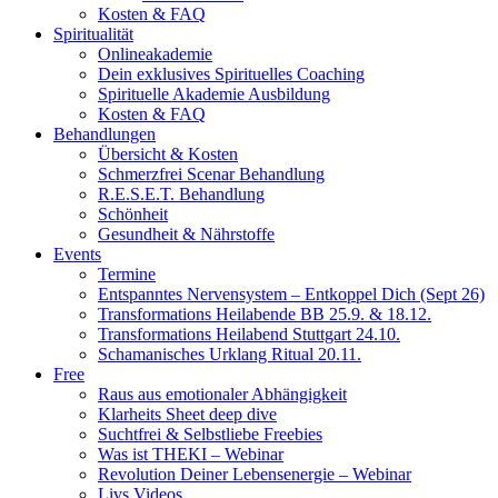
Kosten & FAQ
Spiritualität
Onlineakademie
Dein exklusives Spirituelles Coaching
Spirituelle Akademie Ausbildung
Kosten & FAQ
Behandlungen
Übersicht & Kosten
Schmerzfrei Scenar Behandlung
R.E.S.E.T. Behandlung
Schönheit
Gesundheit & Nährstoffe
Events
Termine
Entspanntes Nervensystem – Entkoppel Dich (Sept 26)
Transformations Heilabende BB 25.9. & 18.12.
Transformations Heilabend Stuttgart 24.10.
Schamanisches Urklang Ritual 20.11.
Free
Raus aus emotionaler Abhängigkeit
Klarheits Sheet deep dive
Suchtfrei & Selbstliebe Freebies
Was ist THEKI – Webinar
Revolution Deiner Lebensenergie – Webinar
Livs Videos