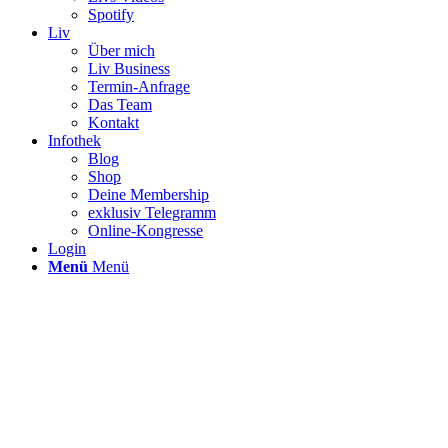
Spotify
Liv
Über mich
Liv Business
Termin-Anfrage
Das Team
Kontakt
Infothek
Blog
Shop
Deine Membership
exklusiv Telegramm
Online-Kongresse
Login
Menü
Menü