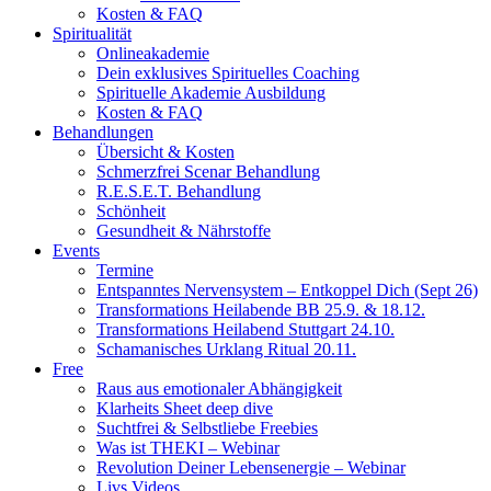
Kosten & FAQ
Spiritualität
Onlineakademie
Dein exklusives Spirituelles Coaching
Spirituelle Akademie Ausbildung
Kosten & FAQ
Behandlungen
Übersicht & Kosten
Schmerzfrei Scenar Behandlung
R.E.S.E.T. Behandlung
Schönheit
Gesundheit & Nährstoffe
Events
Termine
Entspanntes Nervensystem – Entkoppel Dich (Sept 26)
Transformations Heilabende BB 25.9. & 18.12.
Transformations Heilabend Stuttgart 24.10.
Schamanisches Urklang Ritual 20.11.
Free
Raus aus emotionaler Abhängigkeit
Klarheits Sheet deep dive
Suchtfrei & Selbstliebe Freebies
Was ist THEKI – Webinar
Revolution Deiner Lebensenergie – Webinar
Livs Videos