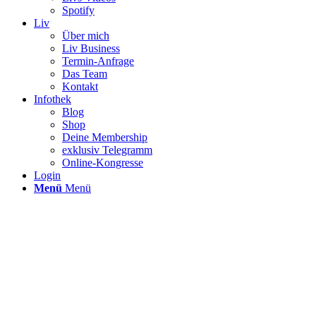
Spotify
Liv
Über mich
Liv Business
Termin-Anfrage
Das Team
Kontakt
Infothek
Blog
Shop
Deine Membership
exklusiv Telegramm
Online-Kongresse
Login
Menü
Menü