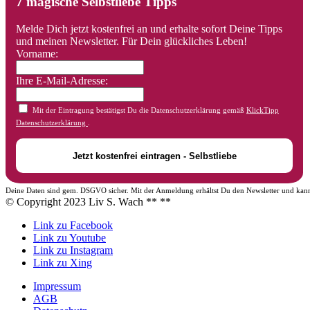
7 magische Selbstliebe Tipps
Melde Dich jetzt kostenfrei an und erhalte sofort Deine Tipps
und meinen Newsletter. Für Dein glückliches Leben!
Vorname:
Ihre E-Mail-Adresse:
Mit der Eintragung bestätigst Du die Datenschutzerklärung gemäß
KlickTipp
Datenschutzerklärung
.
Deine Daten sind gem. DSGVO sicher. Mit der Anmeldung erhältst Du den Newsletter und kann
© Copyright 2023 Liv S. Wach **
**
Link zu Facebook
Link zu Youtube
Link zu Instagram
Link zu Xing
Impressum
AGB