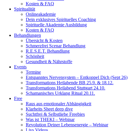
Kosten & FAQ
Spiritualität
Onlineakademie
Dein exklusives Spirituelles Coaching
Spirituelle Akademie Ausbildung
Kosten & FAQ
Behandlungen
Übersicht & Kosten
Schmerzfrei Scenar Behandlung
R.E.S.E.T. Behandlung
Schönheit
Gesundheit & Nährstoffe
Events
Termine
Entspanntes Nervensystem – Entkoppel Dich (Sept 26)
Transformations Heilabende BB 25.9. & 18.12.
Transformations Heilabend Stuttgart 24.10.
Schamanisches Urklang Ritual 20.11.
Free
Raus aus emotionaler Abhängigkeit
Klarheits Sheet deep dive
Suchtfrei & Selbstliebe Freebies
Was ist THEKI – Webinar
Revolution Deiner Lebensenergie – Webinar
Livs Videos