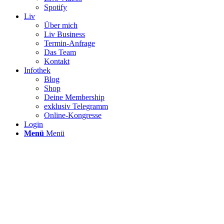
Spotify
Liv
Über mich
Liv Business
Termin-Anfrage
Das Team
Kontakt
Infothek
Blog
Shop
Deine Membership
exklusiv Telegramm
Online-Kongresse
Login
Menü
Menü