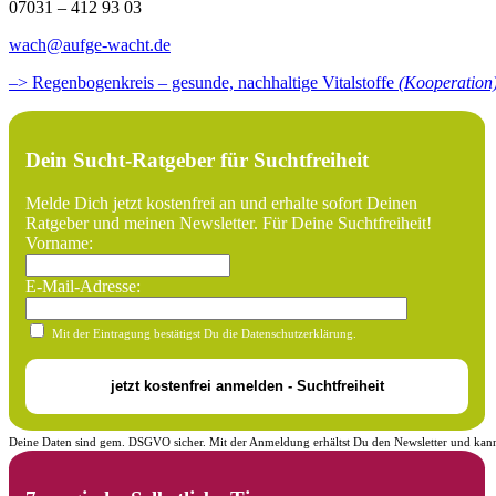
07031 – 412 93 03
wach@aufge-wacht.de
–> Regenbogenkreis – gesunde, nachhaltige Vitalstoffe
(Kooperation
Dein Sucht-Ratgeber für Suchtfreiheit
Melde Dich jetzt kostenfrei an und erhalte sofort Deinen
Ratgeber und meinen Newsletter. Für Deine Suchtfreiheit!
Vorname:
E-Mail-Adresse:
Mit der Eintragung bestätigst Du die Datenschutzerklärung.
Deine Daten sind gem. DSGVO sicher. Mit der Anmeldung erhältst Du den Newsletter und kann