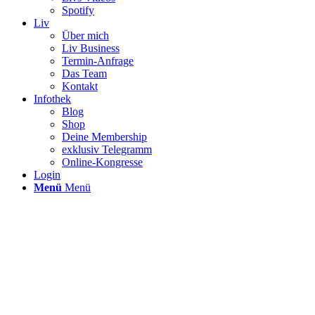
Spotify
Liv
Über mich
Liv Business
Termin-Anfrage
Das Team
Kontakt
Infothek
Blog
Shop
Deine Membership
exklusiv Telegramm
Online-Kongresse
Login
Menü
Menü