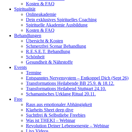
Kosten & FAQ
Spiritualität
Onlineakademie
Dein exklusives Spirituelles Coaching
Spirituelle Akademie Ausbildung
Kosten & FAQ
Behandlungen
Übersicht & Kosten
Schmerzfrei Scenar Behandlung
R.E.S.E.T. Behandlung
Schönheit
Gesundheit & Nährstoffe
Events
Termine
Entspanntes Nervensystem – Entkoppel Dich (Sept 26)
Transformations Heilabende BB 25.9. & 18.12.
Transformations Heilabend Stuttgart 24.10.
Schamanisches Urklang Ritual 20.11.
Free
Raus aus emotionaler Abhängigkeit
Klarheits Sheet deep dive
Suchtfrei & Selbstliebe Freebies
Was ist THEKI – Webinar
Revolution Deiner Lebensenergie – Webinar
Livs Videos