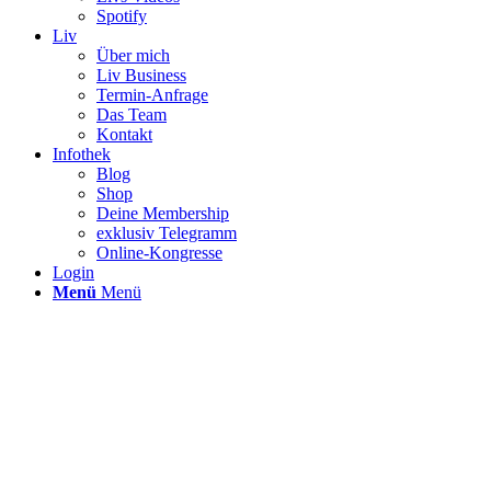
Spotify
Liv
Über mich
Liv Business
Termin-Anfrage
Das Team
Kontakt
Infothek
Blog
Shop
Deine Membership
exklusiv Telegramm
Online-Kongresse
Login
Menü
Menü