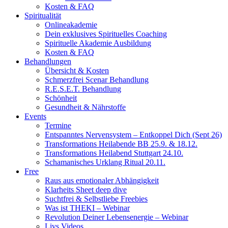
Kosten & FAQ
Spiritualität
Onlineakademie
Dein exklusives Spirituelles Coaching
Spirituelle Akademie Ausbildung
Kosten & FAQ
Behandlungen
Übersicht & Kosten
Schmerzfrei Scenar Behandlung
R.E.S.E.T. Behandlung
Schönheit
Gesundheit & Nährstoffe
Events
Termine
Entspanntes Nervensystem – Entkoppel Dich (Sept 26)
Transformations Heilabende BB 25.9. & 18.12.
Transformations Heilabend Stuttgart 24.10.
Schamanisches Urklang Ritual 20.11.
Free
Raus aus emotionaler Abhängigkeit
Klarheits Sheet deep dive
Suchtfrei & Selbstliebe Freebies
Was ist THEKI – Webinar
Revolution Deiner Lebensenergie – Webinar
Livs Videos