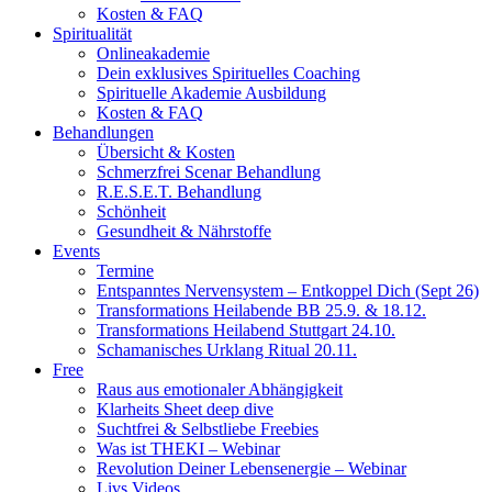
Kosten & FAQ
Spiritualität
Onlineakademie
Dein exklusives Spirituelles Coaching
Spirituelle Akademie Ausbildung
Kosten & FAQ
Behandlungen
Übersicht & Kosten
Schmerzfrei Scenar Behandlung
R.E.S.E.T. Behandlung
Schönheit
Gesundheit & Nährstoffe
Events
Termine
Entspanntes Nervensystem – Entkoppel Dich (Sept 26)
Transformations Heilabende BB 25.9. & 18.12.
Transformations Heilabend Stuttgart 24.10.
Schamanisches Urklang Ritual 20.11.
Free
Raus aus emotionaler Abhängigkeit
Klarheits Sheet deep dive
Suchtfrei & Selbstliebe Freebies
Was ist THEKI – Webinar
Revolution Deiner Lebensenergie – Webinar
Livs Videos