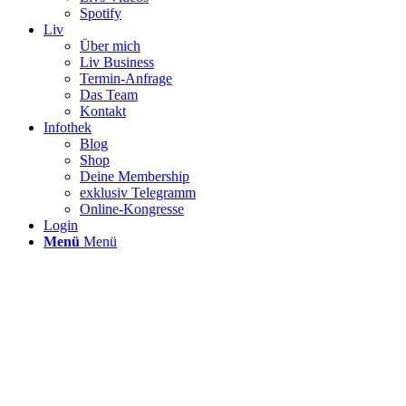
Spotify
Liv
Über mich
Liv Business
Termin-Anfrage
Das Team
Kontakt
Infothek
Blog
Shop
Deine Membership
exklusiv Telegramm
Online-Kongresse
Login
Menü
Menü