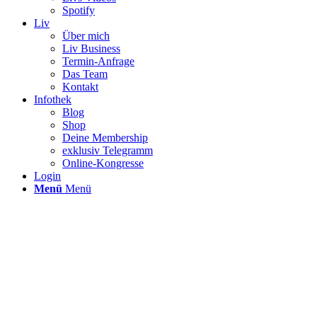
Spotify
Liv
Über mich
Liv Business
Termin-Anfrage
Das Team
Kontakt
Infothek
Blog
Shop
Deine Membership
exklusiv Telegramm
Online-Kongresse
Login
Menü
Menü