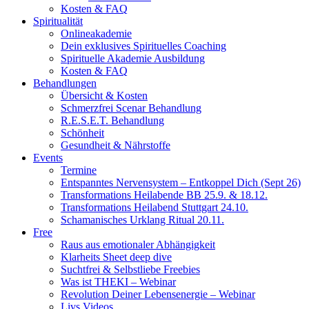
Kosten & FAQ
Spiritualität
Onlineakademie
Dein exklusives Spirituelles Coaching
Spirituelle Akademie Ausbildung
Kosten & FAQ
Behandlungen
Übersicht & Kosten
Schmerzfrei Scenar Behandlung
R.E.S.E.T. Behandlung
Schönheit
Gesundheit & Nährstoffe
Events
Termine
Entspanntes Nervensystem – Entkoppel Dich (Sept 26)
Transformations Heilabende BB 25.9. & 18.12.
Transformations Heilabend Stuttgart 24.10.
Schamanisches Urklang Ritual 20.11.
Free
Raus aus emotionaler Abhängigkeit
Klarheits Sheet deep dive
Suchtfrei & Selbstliebe Freebies
Was ist THEKI – Webinar
Revolution Deiner Lebensenergie – Webinar
Livs Videos