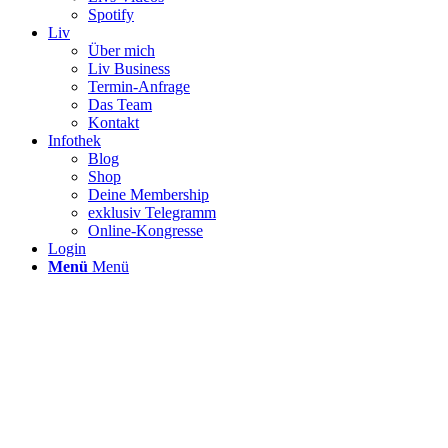
Spotify
Liv
Über mich
Liv Business
Termin-Anfrage
Das Team
Kontakt
Infothek
Blog
Shop
Deine Membership
exklusiv Telegramm
Online-Kongresse
Login
Menü
Menü