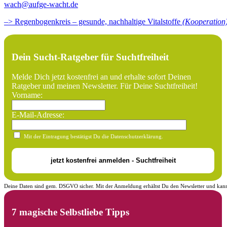
wach@aufge-wacht.de
–> Regenbogenkreis – gesunde, nachhaltige Vitalstoffe
(Kooperation
Dein Sucht-Ratgeber für Suchtfreiheit
Melde Dich jetzt kostenfrei an und erhalte sofort Deinen
Ratgeber und meinen Newsletter. Für Deine Suchtfreiheit!
Vorname:
E-Mail-Adresse:
Mit der Eintragung bestätigst Du die Datenschutzerklärung.
Deine Daten sind gem. DSGVO sicher. Mit der Anmeldung erhältst Du den Newsletter und kann
7 magische Selbstliebe Tipps