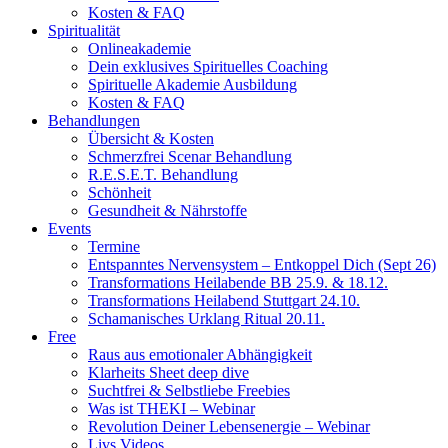
Kosten & FAQ
Spiritualität
Onlineakademie
Dein exklusives Spirituelles Coaching
Spirituelle Akademie Ausbildung
Kosten & FAQ
Behandlungen
Übersicht & Kosten
Schmerzfrei Scenar Behandlung
R.E.S.E.T. Behandlung
Schönheit
Gesundheit & Nährstoffe
Events
Termine
Entspanntes Nervensystem – Entkoppel Dich (Sept 26)
Transformations Heilabende BB 25.9. & 18.12.
Transformations Heilabend Stuttgart 24.10.
Schamanisches Urklang Ritual 20.11.
Free
Raus aus emotionaler Abhängigkeit
Klarheits Sheet deep dive
Suchtfrei & Selbstliebe Freebies
Was ist THEKI – Webinar
Revolution Deiner Lebensenergie – Webinar
Livs Videos