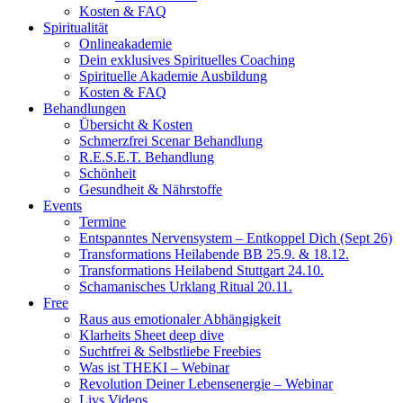
Kosten & FAQ
Spiritualität
Onlineakademie
Dein exklusives Spirituelles Coaching
Spirituelle Akademie Ausbildung
Kosten & FAQ
Behandlungen
Übersicht & Kosten
Schmerzfrei Scenar Behandlung
R.E.S.E.T. Behandlung
Schönheit
Gesundheit & Nährstoffe
Events
Termine
Entspanntes Nervensystem – Entkoppel Dich (Sept 26)
Transformations Heilabende BB 25.9. & 18.12.
Transformations Heilabend Stuttgart 24.10.
Schamanisches Urklang Ritual 20.11.
Free
Raus aus emotionaler Abhängigkeit
Klarheits Sheet deep dive
Suchtfrei & Selbstliebe Freebies
Was ist THEKI – Webinar
Revolution Deiner Lebensenergie – Webinar
Livs Videos