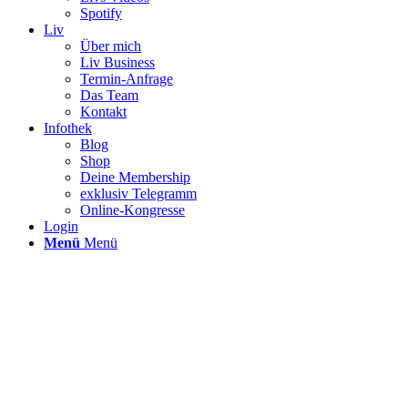
Spotify
Liv
Über mich
Liv Business
Termin-Anfrage
Das Team
Kontakt
Infothek
Blog
Shop
Deine Membership
exklusiv Telegramm
Online-Kongresse
Login
Menü
Menü