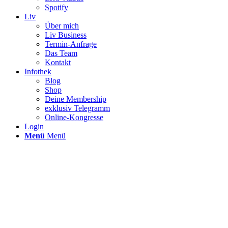
Spotify
Liv
Über mich
Liv Business
Termin-Anfrage
Das Team
Kontakt
Infothek
Blog
Shop
Deine Membership
exklusiv Telegramm
Online-Kongresse
Login
Menü
Menü