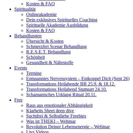
Kosten & FAQ
Spiritualität
Onlineakademie
Dein exklusives Spirituelles Coaching
Spirituelle Akademie Ausbildung
Kosten & FAQ
Behandlungen
Übersicht & Kosten
Schmerzfrei Scenar Behandlung
R.E.S.E.T. Behandlung
Schönheit
Gesundheit & Nährstoffe
Events
Termine
Entspanntes Nervensystem – Entkoppel Dich (Sept 26)
Transformations Heilabende BB 25.9. & 18.12.
Transformations Heilabend Stuttgart 24.10.
Schamanisches Urklang Ritual 20.11.
Free
Raus aus emotionaler Abhängigkeit
Klarheits Sheet deep dive
Suchtfrei & Selbstliebe Freebies
Was ist THEKI – Webinar
Revolution Deiner Lebensenergie – Webinar
Livs Videos