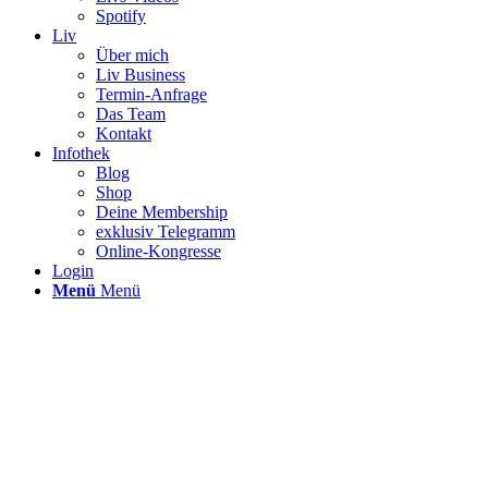
Spotify
Liv
Über mich
Liv Business
Termin-Anfrage
Das Team
Kontakt
Infothek
Blog
Shop
Deine Membership
exklusiv Telegramm
Online-Kongresse
Login
Menü
Menü