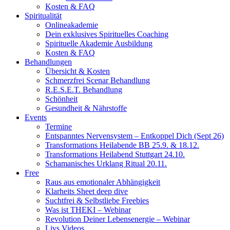
Kosten & FAQ
Spiritualität
Onlineakademie
Dein exklusives Spirituelles Coaching
Spirituelle Akademie Ausbildung
Kosten & FAQ
Behandlungen
Übersicht & Kosten
Schmerzfrei Scenar Behandlung
R.E.S.E.T. Behandlung
Schönheit
Gesundheit & Nährstoffe
Events
Termine
Entspanntes Nervensystem – Entkoppel Dich (Sept 26)
Transformations Heilabende BB 25.9. & 18.12.
Transformations Heilabend Stuttgart 24.10.
Schamanisches Urklang Ritual 20.11.
Free
Raus aus emotionaler Abhängigkeit
Klarheits Sheet deep dive
Suchtfrei & Selbstliebe Freebies
Was ist THEKI – Webinar
Revolution Deiner Lebensenergie – Webinar
Livs Videos