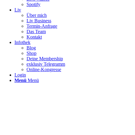
Spotify
Liv
Über mich
Liv Business
Termin-Anfrage
Das Team
Kontakt
Infothek
Blog
Shop
Deine Membership
exklusiv Telegramm
Online-Kongresse
Login
Menü
Menü