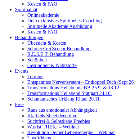
Kosten & FAQ
Spiritualität
Onlineakademie
Dein exklusives Spirituelles Coaching
Spirituelle Akademie Ausbildung
Kosten & FAQ
Behandlungen
Übersicht & Kosten
Schmerzfrei Scenar Behandlung
R.E.S.E.T. Behandlung
Schönheit
Gesundheit & Nährstoffe
Events
Termine
Entspanntes Nervensystem – Entkoppel Dich (Sept 26)
Transformations Heilabende BB 25.9. & 18.12.
Transformations Heilabend Stuttgart 24.10.
Schamanisches Urklang Ritual 20.11.
Free
Raus aus emotionaler Abhängigkeit
Klarheits Sheet deep dive
Suchtfrei & Selbstliebe Freebies
Was ist THEKI – Webinar
Revolution Deiner Lebensenergie – Webinar
Livs Videos