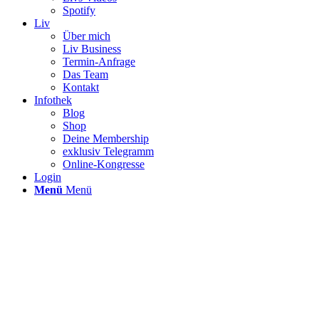
Spotify
Liv
Über mich
Liv Business
Termin-Anfrage
Das Team
Kontakt
Infothek
Blog
Shop
Deine Membership
exklusiv Telegramm
Online-Kongresse
Login
Menü
Menü