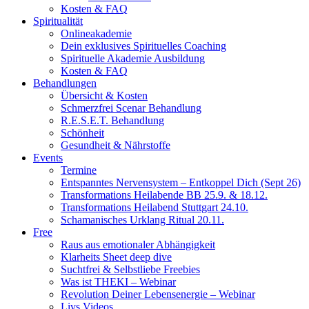
Kosten & FAQ
Spiritualität
Onlineakademie
Dein exklusives Spirituelles Coaching
Spirituelle Akademie Ausbildung
Kosten & FAQ
Behandlungen
Übersicht & Kosten
Schmerzfrei Scenar Behandlung
R.E.S.E.T. Behandlung
Schönheit
Gesundheit & Nährstoffe
Events
Termine
Entspanntes Nervensystem – Entkoppel Dich (Sept 26)
Transformations Heilabende BB 25.9. & 18.12.
Transformations Heilabend Stuttgart 24.10.
Schamanisches Urklang Ritual 20.11.
Free
Raus aus emotionaler Abhängigkeit
Klarheits Sheet deep dive
Suchtfrei & Selbstliebe Freebies
Was ist THEKI – Webinar
Revolution Deiner Lebensenergie – Webinar
Livs Videos