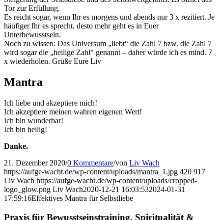
Tor zur Erfüllung.
Es reicht sogar, wenn Ihr es morgens und abends nur 3 x rezitiert. Je
häufiger Ihr es sprecht, desto mehr geht es in Euer
Unterbewusstsein.
Noch zu wissen: Das Universum „liebt“ die Zahl 7 bzw. die Zahl 7
wird sogar die „heilige Zahl“ genannt – daher würde ich es mind. 7
x wiederholen. Grüße Eure Liv
Mantra
Ich liebe und akzeptiere mich!
Ich akzeptiere meinen wahren eigenen Wert!
Ich bin wunderbar!
Ich bin heilig!
Danke.
21. Dezember 2020
/
0 Kommentare
/
von
Liv Wach
https://aufge-wacht.de/wp-content/uploads/mantra_1.jpg
420
917
Liv Wach
https://aufge-wacht.de/wp-content/uploads/cropped-
logo_glow.png
Liv Wach
2020-12-21 16:03:53
2024-01-31
17:59:16
Effektives Mantra für Selbstliebe
Praxis für Bewusstseinstraining, Spiritualität &