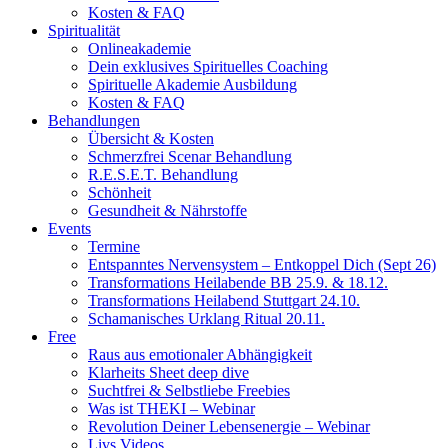
Kosten & FAQ
Spiritualität
Onlineakademie
Dein exklusives Spirituelles Coaching
Spirituelle Akademie Ausbildung
Kosten & FAQ
Behandlungen
Übersicht & Kosten
Schmerzfrei Scenar Behandlung
R.E.S.E.T. Behandlung
Schönheit
Gesundheit & Nährstoffe
Events
Termine
Entspanntes Nervensystem – Entkoppel Dich (Sept 26)
Transformations Heilabende BB 25.9. & 18.12.
Transformations Heilabend Stuttgart 24.10.
Schamanisches Urklang Ritual 20.11.
Free
Raus aus emotionaler Abhängigkeit
Klarheits Sheet deep dive
Suchtfrei & Selbstliebe Freebies
Was ist THEKI – Webinar
Revolution Deiner Lebensenergie – Webinar
Livs Videos