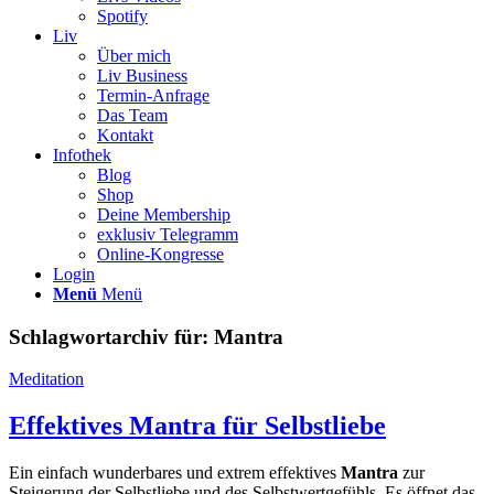
Spotify
Liv
Über mich
Liv Business
Termin-Anfrage
Das Team
Kontakt
Infothek
Blog
Shop
Deine Membership
exklusiv Telegramm
Online-Kongresse
Login
Menü
Menü
Schlagwortarchiv für:
Mantra
Meditation
Effektives Mantra für Selbstliebe
Ein einfach wunderbares und extrem effektives
Mantra
zur
Steigerung der Selbstliebe und des Selbstwertgefühls. Es öffnet das