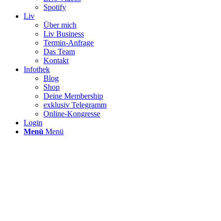
Spotify
Liv
Über mich
Liv Business
Termin-Anfrage
Das Team
Kontakt
Infothek
Blog
Shop
Deine Membership
exklusiv Telegramm
Online-Kongresse
Login
Menü
Menü