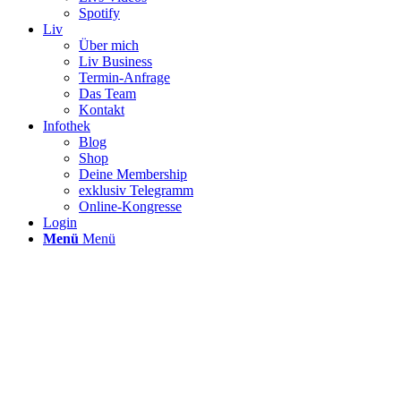
Spotify
Liv
Über mich
Liv Business
Termin-Anfrage
Das Team
Kontakt
Infothek
Blog
Shop
Deine Membership
exklusiv Telegramm
Online-Kongresse
Login
Menü
Menü