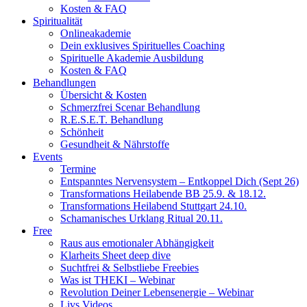
Kosten & FAQ
Spiritualität
Onlineakademie
Dein exklusives Spirituelles Coaching
Spirituelle Akademie Ausbildung
Kosten & FAQ
Behandlungen
Übersicht & Kosten
Schmerzfrei Scenar Behandlung
R.E.S.E.T. Behandlung
Schönheit
Gesundheit & Nährstoffe
Events
Termine
Entspanntes Nervensystem – Entkoppel Dich (Sept 26)
Transformations Heilabende BB 25.9. & 18.12.
Transformations Heilabend Stuttgart 24.10.
Schamanisches Urklang Ritual 20.11.
Free
Raus aus emotionaler Abhängigkeit
Klarheits Sheet deep dive
Suchtfrei & Selbstliebe Freebies
Was ist THEKI – Webinar
Revolution Deiner Lebensenergie – Webinar
Livs Videos