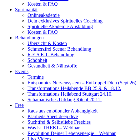
Kosten & FAQ
Spiritualität
Onlineakademie
Dein exklusives Spirituelles Coaching
Spirituelle Akademie Ausbildung
Kosten & FAQ
Behandlungen
Übersicht & Kosten
Schmerzfrei Scenar Behandlung
R.E.S.E.T. Behandlung
Schönheit
Gesundheit & Nährstoffe
Events
Termine
Entspanntes Nervensystem – Entkoppel Dich (Sept 26)
Transformations Heilabende BB 25.9. & 18.12.
Transformations Heilabend Stuttgart 24.10.
Schamanisches Urklang Ritual 20.11.
Free
Raus aus emotionaler Abhängigkeit
Klarheits Sheet deep dive
Suchtfrei & Selbstliebe Freebies
Was ist THEKI – Webinar
Revolution Deiner Lebensenergie – Webinar
Livs Videos