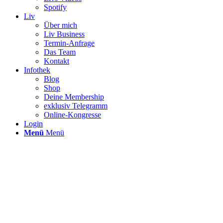
Spotify
Liv
Über mich
Liv Business
Termin-Anfrage
Das Team
Kontakt
Infothek
Blog
Shop
Deine Membership
exklusiv Telegramm
Online-Kongresse
Login
Menü
Menü