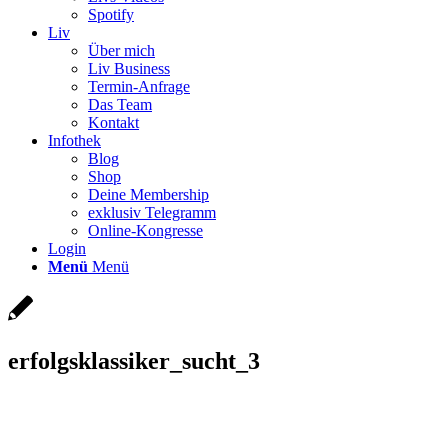
Spotify
Liv
Über mich
Liv Business
Termin-Anfrage
Das Team
Kontakt
Infothek
Blog
Shop
Deine Membership
exklusiv Telegramm
Online-Kongresse
Login
Menü
Menü
erfolgsklassiker_sucht_3