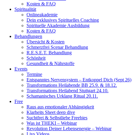
Kosten & FAQ
Spiritualität
Onlineakademie
Dein exklusives Spirituelles Coaching
Spirituelle Akademie Ausbildung
Kosten & FAQ
Behandlungen
Übersicht & Kosten
Schmerzfrei Scenar Behandlung
R.E.S.E.T. Behandlung
Schönheit
Gesundheit & Nährstoffe
Events
Termine
Entspanntes Nervensystem – Entkoppel Dich (Sept 26)
Transformations Heilabende BB 25.9. & 18.12.
Transformations Heilabend Stuttgart 24.10.
Schamanisches Urklang Ritual 20.11.
Free
Raus aus emotionaler Abhängigkeit
Klarheits Sheet deep dive
Suchtfrei & Selbstliebe Freebies
Was ist THEKI – Webinar
Revolution Deiner Lebensenergie – Webinar
Livs Videos